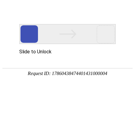
CFA
FRM
融
CFA
师
关
仕
合
资
于
网
作
招
我
校
大
聘
们
学